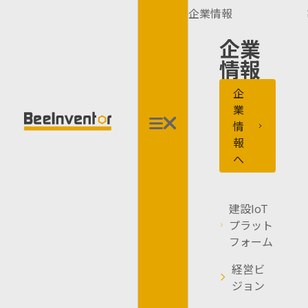
申し訳ありませ
企業情報
企業
んが、見つかり
情報
ません…
企
業
申し訳ありませんが、見つかり
情
報
ません…
へ
ホームページに戻る
ホームページに戻る
建設IoT
プラット
フォーム
経営ビ
ジョン