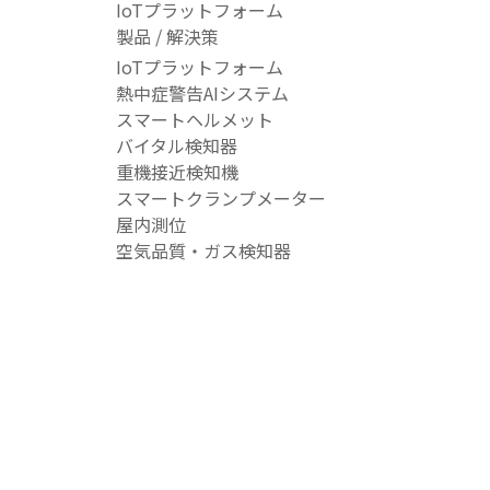
IoTプラットフォーム
製品 / 解決策
IoTプラットフォーム
熱中症警告AIシステム
スマートヘルメット
バイタル検知器
重機接近検知機
スマートクランプメーター
屋内測位
空気品質・ガス検知器
吊り荷直下エリア侵入警告システム
ガス監視システム
水位監視システム
リソース
ダウンロード
建設IoTプラットフォーム
ブログ
よくある質問