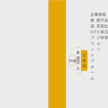
Skip
to
content
企業情報
建
経
代
会
設
営
表
社
IoT
ビ
挨
沿
プ
ジ
拶
革
ラ
ョ
ッ
ン
繁
ト
日
體
フ
English
本
中
語
ォ
文
ー
ム